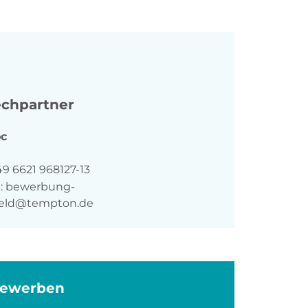
chpartner
c
n
9 6621 968127-13
:
bewerbung-
feld@tempton.de
bewerben