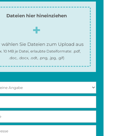
Dateien hier hineinziehen
 wählen Sie Dateien zum Upload aus
x.
10 MB
je Datei, erlaubte Dateiformate:
.pdf,
.doc, .docx, .odt, .png, .jpg, .gif
)