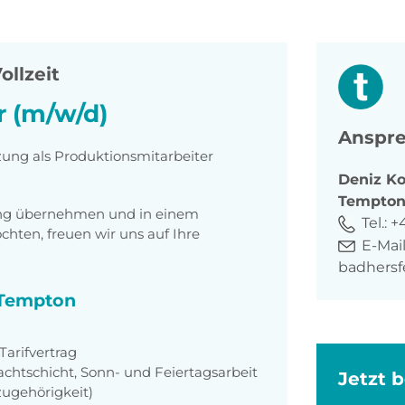
ollzeit
r (m/w/d)
Anspre
zung als Produktionsmitarbeiter
Deniz
Ko
Tempto
tung übernehmen und in einem
Tel.:
+4
ten, freuen wir uns auf Ihre
E-Mail
badhers
i Tempton
Tarifvertrag
achtschicht, Sonn- und Feiertagsarbeit
Jetzt 
zugehörigkeit)