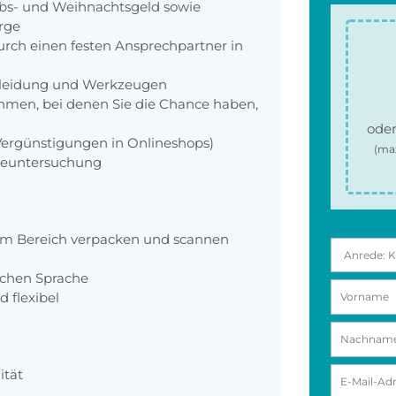
aubs- und Weihnachtsgeld sowie
orge
rch einen festen Ansprechpartner in
zkleidung und Werkzeugen
men, bei denen Sie die Chance haben,
oder
 Vergünstigungen in Onlineshops)
(ma
rgeuntersuchung
r im Bereich verpacken und scannen
schen Sprache
d flexibel
ität