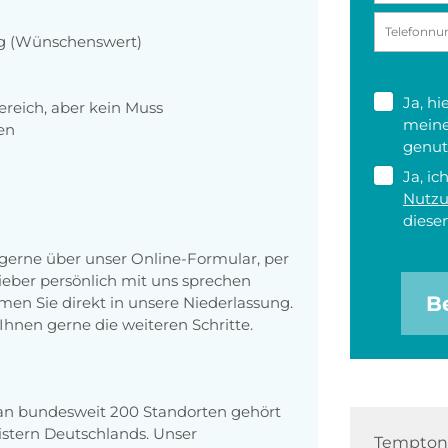
eug (Wünschenswert)
Ja, h
reich, aber kein Muss
meine
en
genut
Ja, ic
Nutz
diesen
erne über unser Online-Formular, per
 lieber persönlich mit uns sprechen
B
en Sie direkt in unsere Niederlassung.
Ihnen gerne die weiteren Schritte.
 an bundesweit 200 Standorten gehört
stern Deutschlands. Unser
Tempton 