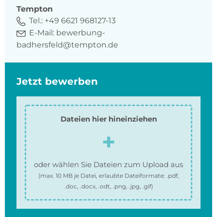
Tempton
Tel.:
+49 6621 968127-13
E-Mail:
bewerbung-
badhersfeld@tempton.de
Jetzt bewerben
Dateien hier hineinziehen
oder wählen Sie Dateien zum Upload aus
(max.
10 MB
je Datei, erlaubte Dateiformate:
.pdf,
.doc, .docx, .odt, .png, .jpg, .gif
)