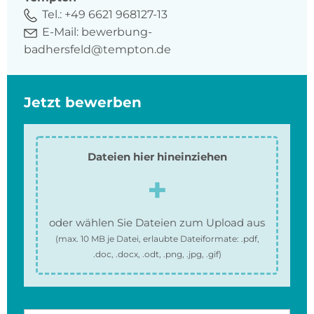
Tel.:
+49 6621 968127-13
E-Mail:
bewerbung-
badhersfeld@tempton.de
Jetzt bewerben
Dateien hier hineinziehen
oder wählen Sie Dateien zum Upload aus
(max.
10 MB
je Datei, erlaubte Dateiformate:
.pdf,
.doc, .docx, .odt, .png, .jpg, .gif
)