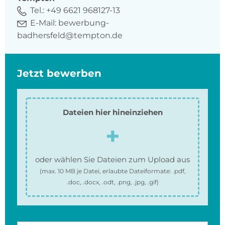
Tel.:
+49 6621 968127-13
E-Mail:
bewerbung-
badhersfeld@tempton.de
Jetzt bewerben
Dateien hier hineinziehen
oder wählen Sie Dateien zum Upload aus
(max.
10 MB
je Datei, erlaubte Dateiformate:
.pdf,
.doc, .docx, .odt, .png, .jpg, .gif
)