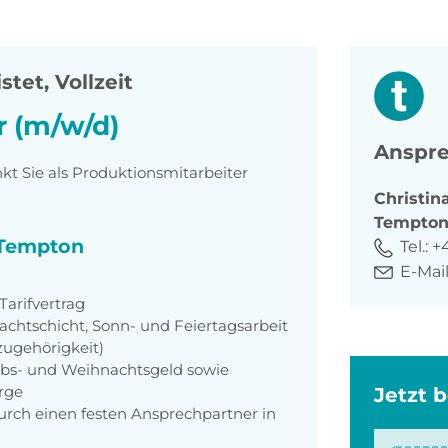
stet, Vollzeit
r (m/w/d)
Anspre
t Sie als Produktionsmitarbeiter
Christin
Tempto
i Tempton
Tel.:
+
E-Mail
arifvertrag
achtschicht, Sonn- und Feiertagsarbeit
zugehörigkeit)
aubs- und Weihnachtsgeld sowie
orge
Jetzt 
rch einen festen Ansprechpartner in