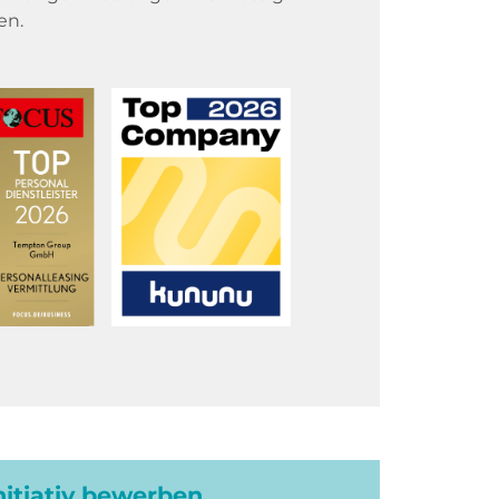
en.
initiativ bewerben