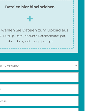
Dateien hier hineinziehen
 wählen Sie Dateien zum Upload aus
x.
10 MB
je Datei, erlaubte Dateiformate:
.pdf,
.doc, .docx, .odt, .png, .jpg, .gif
)