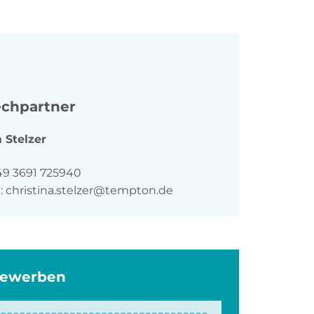
chpartner
a
Stelzer
n
49 3691 725940
:
christina.stelzer@tempton.de
bewerben