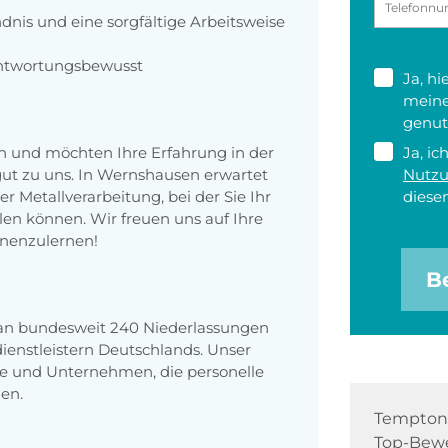
dnis und eine sorgfältige Arbeitsweise
rantwortungsbewusst
Ja, h
meine
genut
an und möchten Ihre Erfahrung in der
Ja, ic
ut zu uns. In Wernshausen erwartet
Nutz
r Metallverarbeitung, bei der Sie Ihr
diesen
len können. Wir freuen uns auf Ihre
nnenzulernen!
B
 an bundesweit 240 Niederlassungen
enstleistern Deutschlands. Unser
e und Unternehmen, die personelle
en.
Tempton 
Top-Bewe