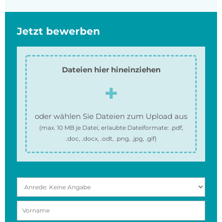
Jetzt bewerben
Dateien hier hineinziehen
oder wählen Sie Dateien zum Upload aus
(max.
10 MB
je Datei, erlaubte Dateiformate:
.pdf,
.doc, .docx, .odt, .png, .jpg, .gif
)