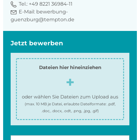
Tel.:
+49 8221 36984-11
E-Mail:
bewerbung-
guenzburg@tempton.de
Jetzt bewerben
Dateien hier hineinziehen
oder wählen Sie Dateien zum Upload aus
(max.
10 MB
je Datei, erlaubte Dateiformate:
.pdf,
.doc, .docx, .odt, .png, .jpg, .gif
)