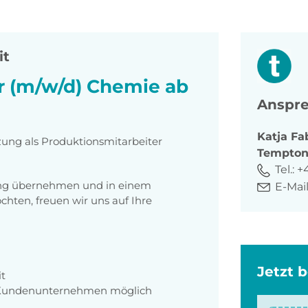
it
r (m/w/d) Chemie ab
Anspre
Katja
Fa
zung als Produktionsmitarbeiter
Tempto
Tel.:
+
tung übernehmen und in einem
E-Mail
ten, freuen wir uns auf Ihre
Jetzt 
it
m Kundenunternehmen möglich