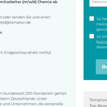
nsmitarbeiter (m/w/d) Chemie ab
ht oder senden Sie und einen
Ja, h
nfeld@tempton.de
meine
genut
n:
Ja, ic
Nutz
diesen
m Erdgeschoss direkt rechts)
B
 an bundesweit 200 Standorten gehört
stern Deutschlands. Unser
Tempton 
e und Unternehmen, die personelle
Top-Bewe