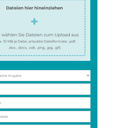
Dateien hier hineinziehen
 wählen Sie Dateien zum Upload aus
x.
10 MB
je Datei, erlaubte Dateiformate:
.pdf,
.doc, .docx, .odt, .png, .jpg, .gif
)