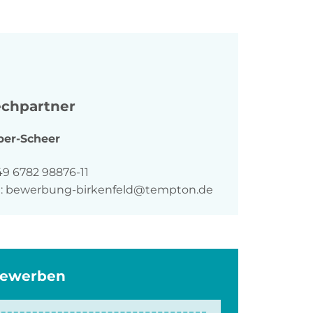
chpartner
ber-Scheer
n
49 6782 98876-11
:
bewerbung-birkenfeld@tempton.de
bewerben