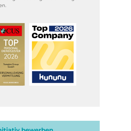
en.
initiativ bewerben