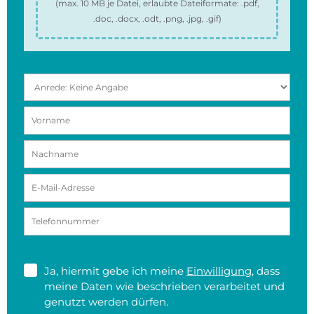
(max.
10 MB
je Datei, erlaubte Dateiformate:
.pdf,
.doc, .docx, .odt, .png, .jpg, .gif
)
Ja, hiermit gebe ich meine
Einwilligung
, dass
meine Daten wie beschrieben verarbeitet und
genutzt werden dürfen.