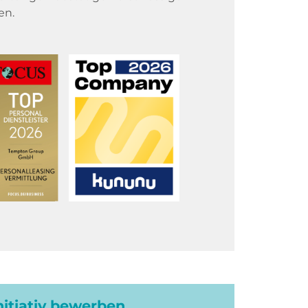
en.
initiativ bewerben