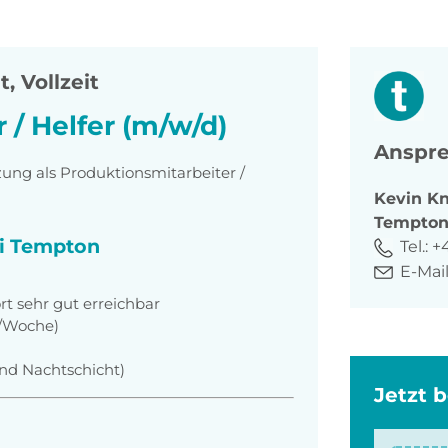
, Vollzeit
 / Helfer (m/w/d)
Anspre
zung als Produktionsmitarbeiter /
Kevin
Kn
Tempto
ei Tempton
Tel.:
+
E-Mail
rt sehr gut erreichbar
e/Woche)
 und Nachtschicht)
Jetzt 