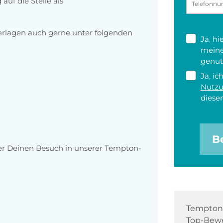
uf die Stelle als
erlagen auch gerne unter folgenden
Ja, h
meine
genut
Ja, ic
Nutz
diesen
B
ber Deinen Besuch in unserer Tempton-
Tempton 
Top-Bewe