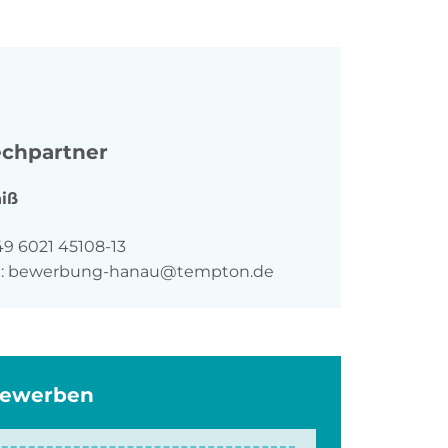
chpartner
iß
n
49 6021 45108-13
:
bewerbung-hanau@tempton.de
bewerben