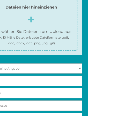
Dateien hier hineinziehen
 wählen Sie Dateien zum Upload aus
x.
10 MB
je Datei, erlaubte Dateiformate:
.pdf,
.doc, .docx, .odt, .png, .jpg, .gif
)