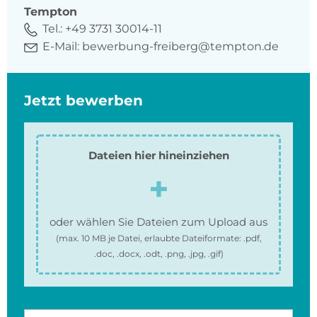
Tempton
Tel.:
+49 3731 30014-11
E-Mail:
bewerbung-freiberg@tempton.de
Jetzt bewerben
Dateien hier hineinziehen
oder wählen Sie Dateien zum Upload aus
(max.
10 MB
je Datei, erlaubte Dateiformate:
.pdf,
.doc, .docx, .odt, .png, .jpg, .gif
)