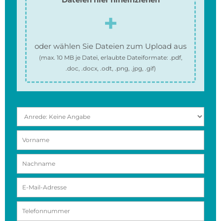
oder wählen Sie Dateien zum Upload aus
(max.
10 MB
je Datei, erlaubte Dateiformate:
.pdf,
.doc, .docx, .odt, .png, .jpg, .gif
)