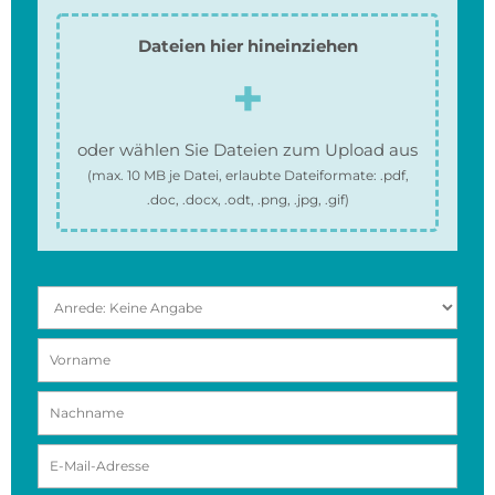
Dateien hier hineinziehen
oder wählen Sie Dateien zum Upload aus
(max.
10 MB
je Datei, erlaubte Dateiformate:
.pdf,
.doc, .docx, .odt, .png, .jpg, .gif
)