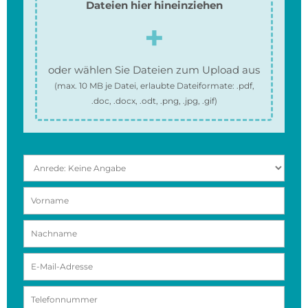
Dateien hier hineinziehen
oder wählen Sie Dateien zum Upload aus
(max.
10 MB
je Datei, erlaubte Dateiformate:
.pdf,
.doc, .docx, .odt, .png, .jpg, .gif
)