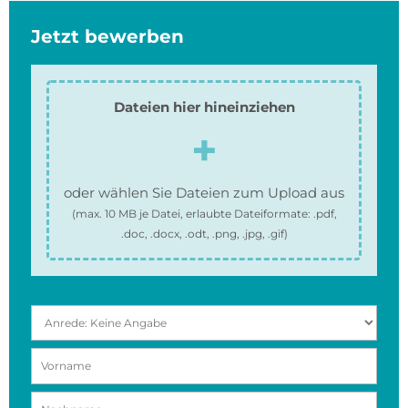
Jetzt bewerben
Dateien hier hineinziehen
oder wählen Sie Dateien zum Upload aus
(max.
10 MB
je Datei, erlaubte Dateiformate:
.pdf,
.doc, .docx, .odt, .png, .jpg, .gif
)