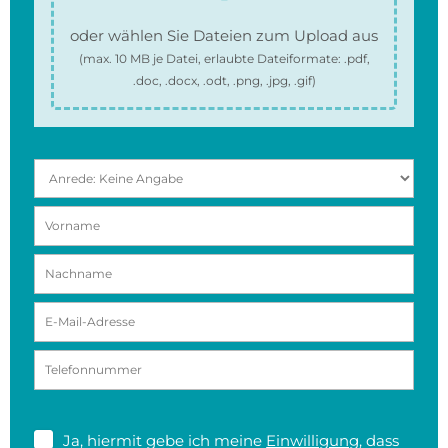
oder wählen Sie Dateien zum Upload aus
(max.
10 MB
je Datei, erlaubte Dateiformate:
.pdf,
.doc, .docx, .odt, .png, .jpg, .gif
)
Ja, hiermit gebe ich meine
Einwilligung
, dass