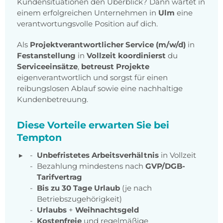
Kundensituationen den Überblick? Dann wartet in
einem erfolgreichen Unternehmen in
Ulm
eine
verantwortungsvolle Position auf dich.
Als
Projektverantwortlicher Service (m/w/d)
in
Festanstellung
in
Vollzeit koordinierst
du
Serviceeinsätze
,
betreust Projekte
eigenverantwortlich und sorgst für einen
reibungslosen Ablauf sowie eine nachhaltige
Kundenbetreuung.
Diese Vorteile erwarten Sie bei
Tempton
Unbefristetes Arbeitsverhältnis
in Vollzeit
Bezahlung mindestens nach
GVP/DGB-
Tarifvertrag
Bis zu 30 Tage Urlaub
(je nach
Betriebszugehörigkeit)
Urlaubs
+
Weihnachtsgeld
Kostenfreie
und regelmäßige