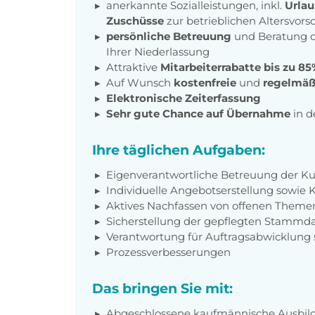
anerkannte Sozialleistungen, inkl.
Urlau
Zuschüsse
zur betrieblichen Altersvors
persönliche Betreuung
und Beratung d
Ihrer Niederlassung
Attraktive
Mitarbeiterrabatte bis zu 8
Auf Wunsch
kostenfreie
und
regelmäß
Elektronische Zeiterfassung
Sehr gute Chance auf Übernahme
in d
Ihre täglichen Aufgaben:
Eigenverantwortliche Betreuung der K
Individuelle Angebotserstellung sowie K
Aktives Nachfassen von offenen Theme
Sicherstellung der gepflegten Stammd
Verantwortung für Auftragsabwicklung
Prozessverbesserungen
Das bringen Sie mit:
Abgeschlossene kaufmännische Ausbildu