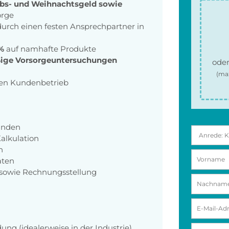
bs- und Weihnachtsgeld sowie
orge
urch einen festen Ansprechpartner in
5%
auf namhafte Produkte
ige Vorsorgeuntersuchungen
oder
(ma
en Kundenbetrieb
unden
alkulation
n
aten
 sowie Rechnungsstellung
ng (idealerweise in der Industrie)