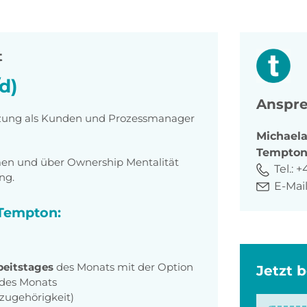
t
d)
Anspre
ützung als Kunden und Prozessmanager
Michael
Tempto
en und über Ownership Mentalität
Tel.:
+4
ng.
E-Mail
 Tempton:
beitstages
des Monats mit der Option
Jetzt 
 des Monats
szugehörigkeit)