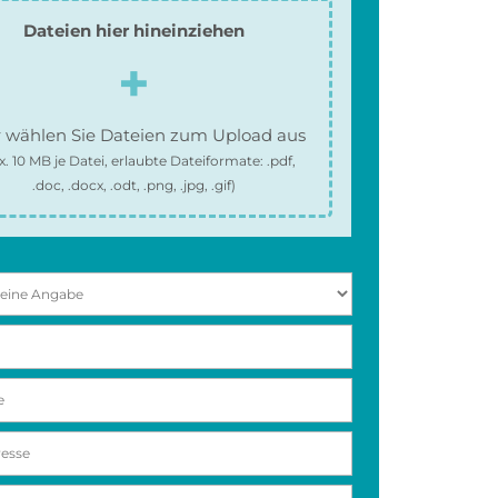
Dateien hier hineinziehen
 wählen Sie Dateien zum Upload aus
x.
10 MB
je Datei, erlaubte Dateiformate:
.pdf,
.doc, .docx, .odt, .png, .jpg, .gif
)