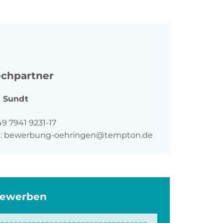
chpartner
a
Sundt
n
9 7941 9231-17
:
bewerbung-oehringen@tempton.de
bewerben