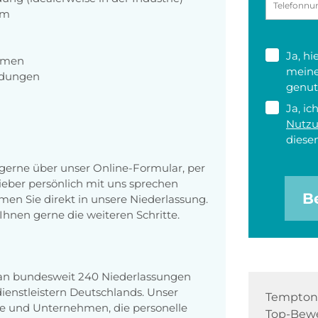
um
Ja, h
ehmen
meine
ndungen
genut
Ja, ic
Nutz
diesen
erne über unser Online-Formular, per
 lieber persönlich mit uns sprechen
B
en Sie direkt in unsere Niederlassung.
Ihnen gerne die weiteren Schritte.
 an bundesweit 240 Niederlassungen
enstleistern Deutschlands. Unser
Tempton 
e und Unternehmen, die personelle
Top-Bewe