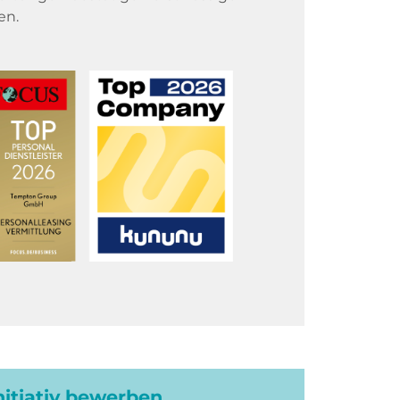
en.
initiativ bewerben