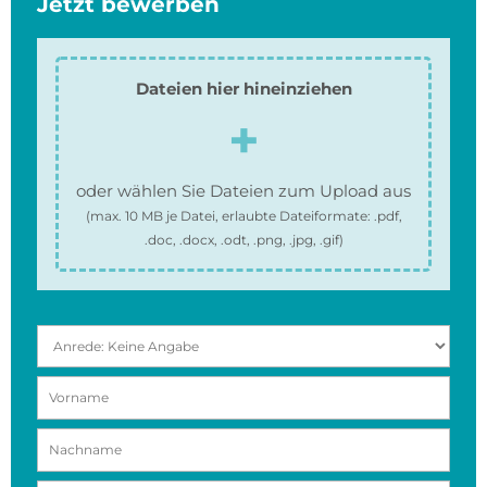
Jetzt bewerben
Dateien hier hineinziehen
oder wählen Sie Dateien zum Upload aus
(max.
10 MB
je Datei, erlaubte Dateiformate:
.pdf,
.doc, .docx, .odt, .png, .jpg, .gif
)