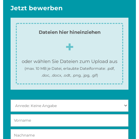
Jetzt bewerben
Dateien hier hineinziehen
oder wählen Sie Dateien zum Upload aus
(max.
10 MB
je Datei, erlaubte Dateiformate:
.pdf,
.doc, .docx, .odt, .png, .jpg, .gif
)