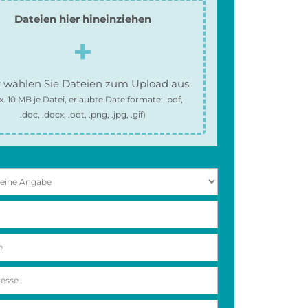
Dateien hier hineinziehen
 wählen Sie Dateien zum Upload aus
x.
10 MB
je Datei, erlaubte Dateiformate:
.pdf,
.doc, .docx, .odt, .png, .jpg, .gif
)