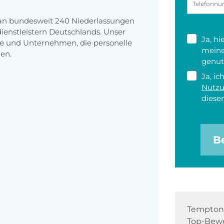
 an bundesweit 240 Niederlassungen
enstleistern Deutschlands. Unser
Ja, h
e und Unternehmen, die personelle
meine
en.
genut
Ja, ic
Nutz
diesen
B
Tempton 
Top-Bewe