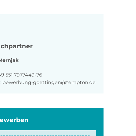
chpartner
Mernjak
n
49 551 7977449-76
:
bewerbung-goettingen@tempton.de
bewerben