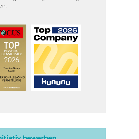
en.
initiativ bewerben