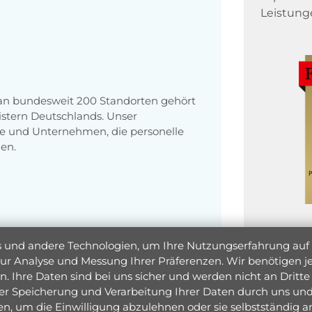
Leistung
 an bundesweit 200 Standorten gehört
stern Deutschlands. Unser
e und Unternehmen, die personelle
en.
und andere Technologien, um Ihre Nutzungserfahrung auf un
 zur Analyse und Messung Ihrer Präferenzen. Wir benötigen
. Ihre Daten sind bei uns sicher und werden nicht an Dritte 
er Speicherung und Verarbeitung Ihrer Daten durch uns und 
ken, um die Einwilligung abzulehnen oder sie selbstständig
Jetzt 