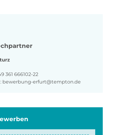
chpartner
turz
n
49 361 666102-22
:
bewerbung-erfurt@tempton.de
bewerben