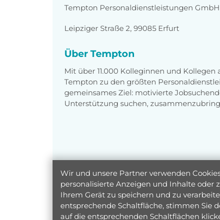
Tempton Personaldienstleistungen GmbH
Leipziger Straße 2, 99085 Erfurt
Über Tempton
Mit über 11.000 Kolleginnen und Kollegen
Tempton zu den größten Personaldienstlei
gemeinsames Ziel: motivierte Jobsuchend
Unterstützung suchen, zusammenzubring
Wir und unsere Partner verwenden Cookies 
personalisierte Anzeigen und Inhalte oder
Ihrem Gerät zu speichern und zu verarbeiten
entsprechende Schaltfläche, stimmen Sie d
auf die entsprechenden Schaltflächen klic