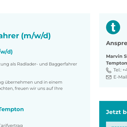
ahrer (m/w/d)
Anspre
/w/d)
Marvin
S
Tempto
tzung als Radlader- und Baggerfahrer
Tel.:
+
E-Mail
tung übernehmen und in einem
ten, freuen wir uns auf Ihre
i Tempton
Jetzt 
rifvertrag