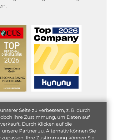
en.
serer Seite zu verbessern, z. B. durch
 jedoch Ihre Zustimmung, um Daten auf
verkauft. Durch Klicken auf die
unsere Partner zu. Alternativ können Sie
 anzupassen. Ihre Zustimmung können Sie
initiativ bewerben