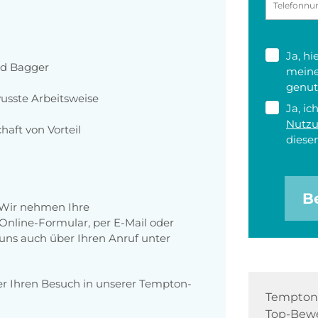
Ja, h
nd Bagger
meine
genut
usste Arbeitsweise
Ja, ic
Nutz
haft von Vorteil
diesen
B
 Wir nehmen Ihre
nline-Formular, per E-Mail oder
 uns auch über Ihren Anruf unter
er Ihren Besuch in unserer Tempton-
Tempton 
Top-Bewe