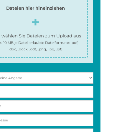
Dateien hier hineinziehen
 wählen Sie Dateien zum Upload aus
x.
10 MB
je Datei, erlaubte Dateiformate:
.pdf,
.doc, .docx, .odt, .png, .jpg, .gif
)