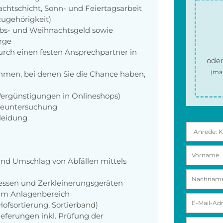
achtschicht, Sonn- und Feiertagsarbeit
zugehörigkeit)
aubs- und Weihnachtsgeld sowie
orge
rch einen festen Ansprechpartner in
oder
(ma
men, bei denen Sie die Chance haben,
 Vergünstigungen in Onlineshops)
rgeuntersuchung
kleidung
und Umschlag von Abfällen mittels
essen und Zerkleinerungsgeräten
im Anlagenbereich
Hofsortierung, Sortierband)
ferungen inkl. Prüfung der