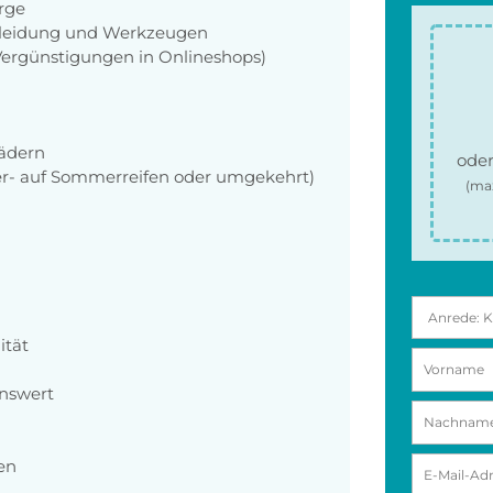
orge
zkleidung und Werkzeugen
 Vergünstigungen in Onlineshops)
ädern
oder
r- auf Sommerreifen oder umgekehrt)
(ma
ität
enswert
en