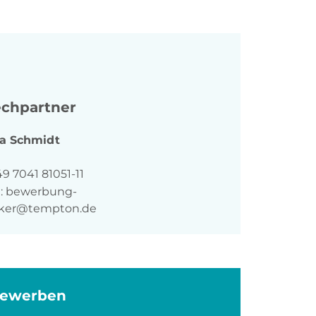
chpartner
a
Schmidt
n
9 7041 81051-11
:
bewerbung-
ker@tempton.de
bewerben