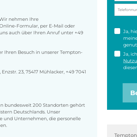
 Wir nehmen Ihre
nline-Formular, per E-Mail oder
Ja, h
r uns auch über Ihren Anruf unter +49
meine
genut
er Ihren Besuch in unserer Tempton-
Ja, ic
Nutz
diesen
nzstr. 23, 75417 Mühlacker, +49 7041
B
 an bundesweit 200 Standorten gehört
stern Deutschlands. Unser
e und Unternehmen, die personelle
en.
Tempton 