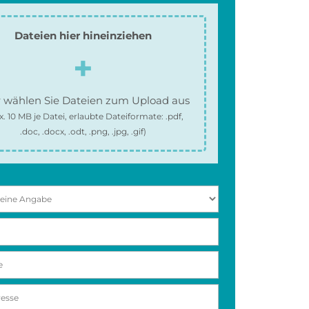
Dateien hier hineinziehen
 wählen Sie Dateien zum Upload aus
x.
10 MB
je Datei, erlaubte Dateiformate:
.pdf,
.doc, .docx, .odt, .png, .jpg, .gif
)