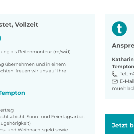
tet, Vollzeit
)
Anspre
tzung als Reifenmonteur (m/w/d)
Katharin
tung übernehmen und in einem
Tempto
ten, freuen wir uns auf Ihre
Tel.:
+4
E-Mail
muehlac
i Tempton
ertrag
achtschicht, Sonn- und Feiertagsarbeit
zugehörigkeit)
Jetzt 
aubs- und Weihnachtsgeld sowie