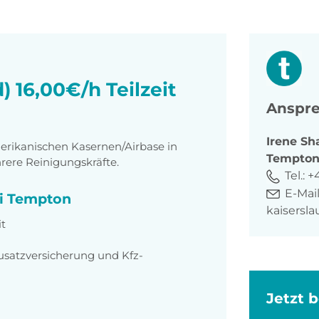
 16,00€/h Teilzeit
Anspre
Irene
Sh
erikanischen Kasernen/Airbase in
Tempto
ere Reinigungskräfte.
Tel.:
+4
E-Mail
ei Tempton
kaisersl
it
usatzversicherung und Kfz-
Jetzt 