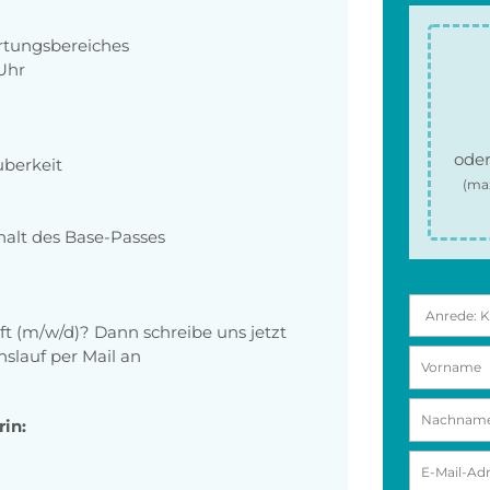
rtungsbereiches
Uhr
oder
uberkeit
(ma
halt des Base-Passes
aft (m/w/d)? Dann schreibe uns jetzt
slauf per Mail an
rin: