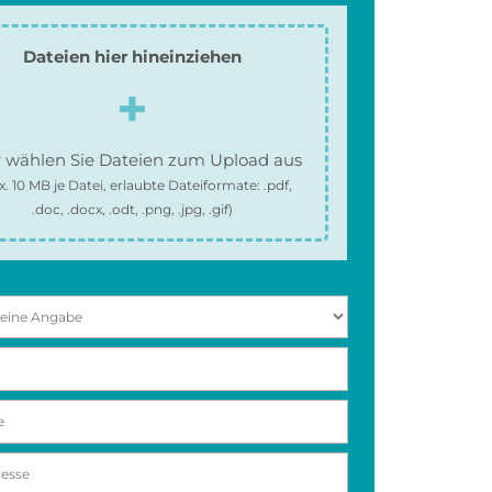
Dateien hier hineinziehen
 wählen Sie Dateien zum Upload aus
x.
10 MB
je Datei, erlaubte Dateiformate:
.pdf,
.doc, .docx, .odt, .png, .jpg, .gif
)