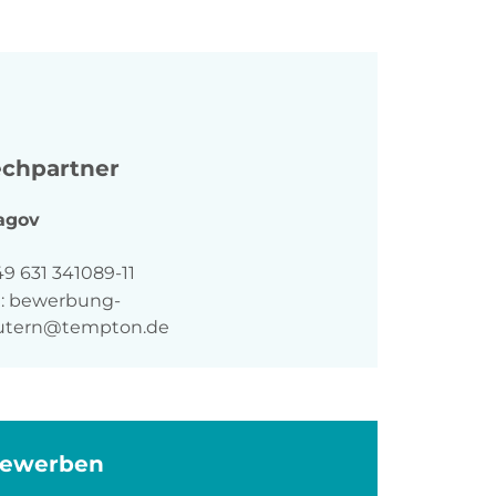
chpartner
agov
n
9 631 341089-11
:
bewerbung-
autern@tempton.de
bewerben