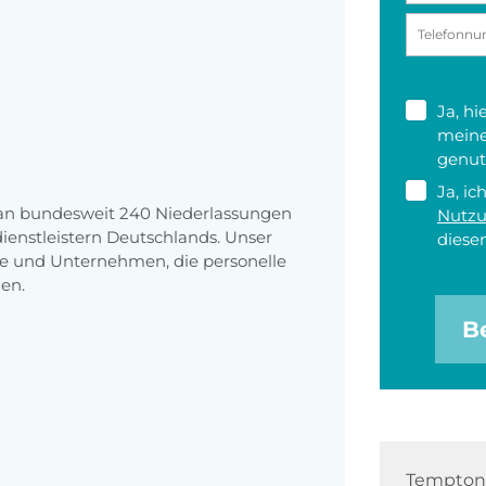
Ja, h
meine
genut
Ja, ic
 an bundesweit 240 Niederlassungen
Nutz
enstleistern Deutschlands. Unser
diesen
e und Unternehmen, die personelle
en.
B
Tempton 