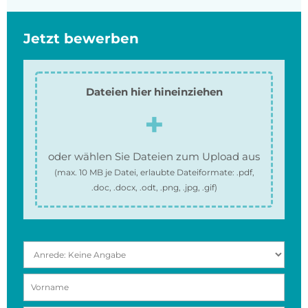
Jetzt bewerben
Dateien hier hineinziehen
oder wählen Sie Dateien zum Upload aus
(max.
10 MB
je Datei, erlaubte Dateiformate:
.pdf,
.doc, .docx, .odt, .png, .jpg, .gif
)