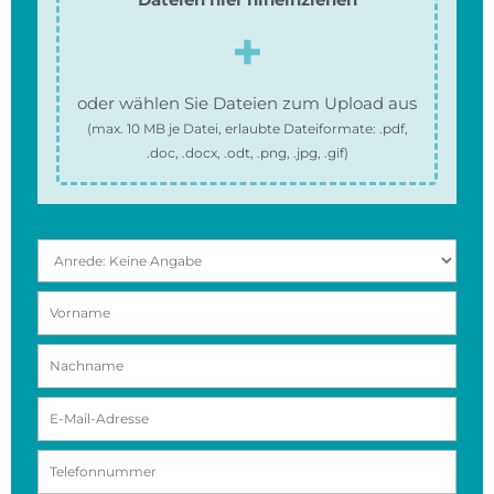
oder wählen Sie Dateien zum Upload aus
(max.
10 MB
je Datei, erlaubte Dateiformate:
.pdf,
.doc, .docx, .odt, .png, .jpg, .gif
)