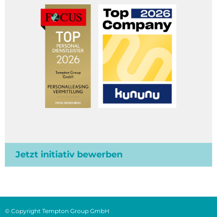
Jetzt initiativ bewerben
© Copyright Tempton Group GmbH