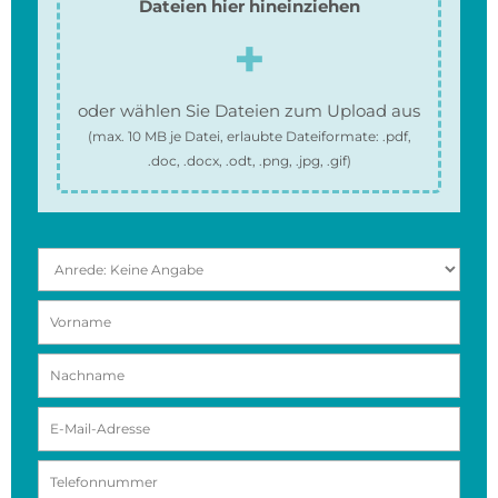
Dateien hier hineinziehen
oder wählen Sie Dateien zum Upload aus
(max.
10 MB
je Datei, erlaubte Dateiformate:
.pdf,
.doc, .docx, .odt, .png, .jpg, .gif
)