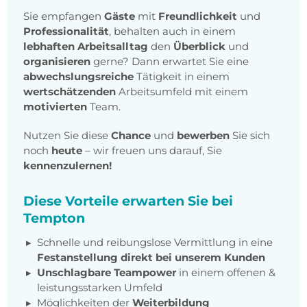
Sie empfangen
Gäste
mit
Freundlichkeit
und
Professionalität
, behalten auch in einem
lebhaften Arbeitsalltag
den
Überblick
und
organisieren
gerne? Dann erwartet Sie eine
abwechslungsreiche
Tätigkeit in einem
wertschätzenden
Arbeitsumfeld mit einem
motivierten
Team.
Nutzen Sie diese
Chance
und
bewerben
Sie sich
noch
heute
– wir freuen uns darauf, Sie
kennenzulernen!
Diese Vorteile erwarten Sie bei
Tempton
Schnelle und reibungslose Vermittlung in eine
Festanstellung direkt bei unserem Kunden
Unschlagbare Teampower
in einem offenen &
leistungsstarken Umfeld
Möglichkeiten der
Weiterbildung