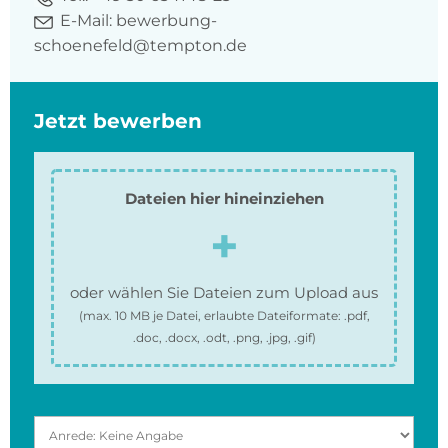
E-Mail:
bewerbung-
schoenefeld@tempton.de
Jetzt bewerben
Dateien hier hineinziehen
oder wählen Sie Dateien zum Upload aus
(max.
10 MB
je Datei, erlaubte Dateiformate:
.pdf,
.doc, .docx, .odt, .png, .jpg, .gif
)