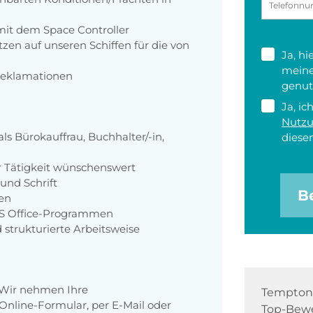
mit dem Space Controller
zen auf unseren Schiffen für die von
Ja, h
meine
reklamationen
genut
Ja, ic
Nutz
ls Bürokauffrau, Buchhalter/-in,
diesen
er Tätigkeit wünschenswert
und Schrift
B
en
MS Office-Programmen
 strukturierte Arbeitsweise
 Wir nehmen Ihre
Tempton 
nline-Formular, per E-Mail oder
Top-Bewe