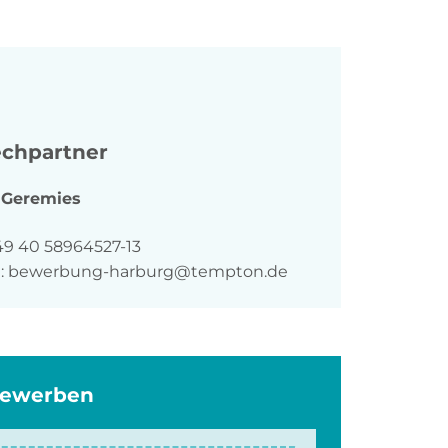
chpartner
Geremies
n
49 40 58964527-13
:
bewerbung-harburg@tempton.de
bewerben