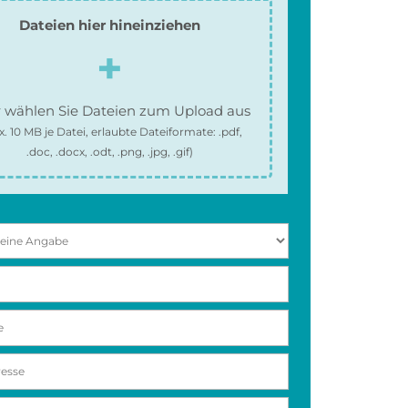
Dateien hier hineinziehen
 wählen Sie Dateien zum Upload aus
x.
10 MB
je Datei, erlaubte Dateiformate:
.pdf,
.doc, .docx, .odt, .png, .jpg, .gif
)