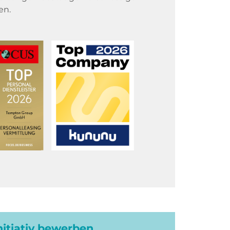
en.
initiativ bewerben