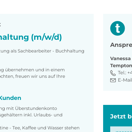
t
haltung (m/w/d)
Anspre
zung als Sachbearbeiter - Buchhaltung
Vanessa
Tempto
tung übernehmen und in einem
Tel.:
+
ten, freuen wir uns auf Ihre
E-Mail
i Kunden
ung mit Überstundenkonto
sgehältern inkl. Urlaubs- und
Jetzt 
tine - Tee, Kaffee und Wasser stehen