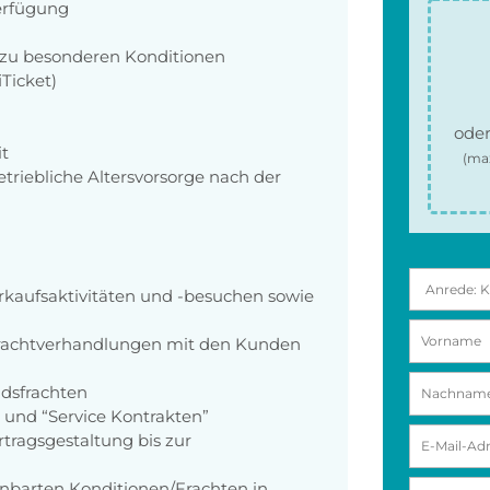
Verfügung
 zu besonderen Konditionen
Ticket)
oder
t
(ma
riebliche Altersvorsorge nach der
kaufsaktivitäten und -besuchen sowie
Frachtverhandlungen mit den Kunden
dsfrachten
 und “Service Kontrakten”
tragsgestaltung bis zur
nbarten Konditionen/Frachten in