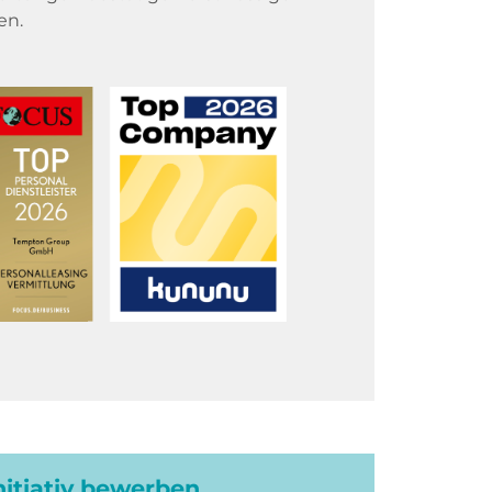
en.
initiativ bewerben