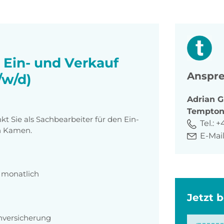
 Ein- und Verkauf
Anspre
/w/d)
Adrian
G
Tempto
 Sie als Sachbearbeiter für den Ein-
Tel.:
+4
n Kamen.
E-Mail
€ monatlich
Jetzt 
enversicherung