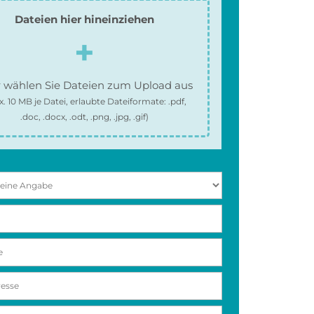
Dateien hier hineinziehen
 wählen Sie Dateien zum Upload aus
x.
10 MB
je Datei, erlaubte Dateiformate:
.pdf,
.doc, .docx, .odt, .png, .jpg, .gif
)