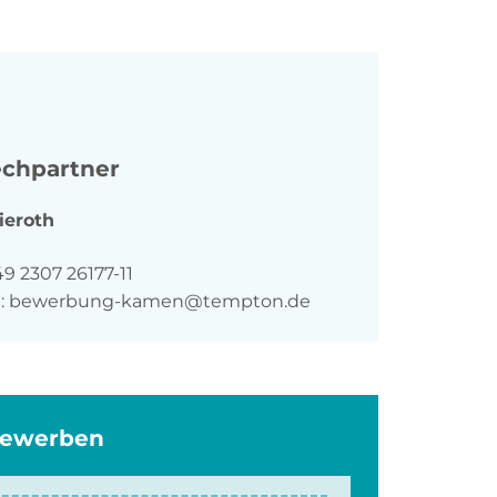
chpartner
ieroth
n
9 2307 26177-11
:
bewerbung-kamen@tempton.de
bewerben