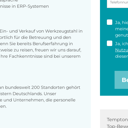
tnisse in ERP-Systemen
Ja, h
meine
 Ein- und Verkauf von Werkzeugstahl in
genut
ortlich für die Betreuung und den
n Sie bereits Berufserfahrung in
Ja, ic
weise zu reisen, freuen wir uns darauf,
Nutz
Ihre Fachkenntnisse sind bei unserem
diesen
B
 an bundesweit 200 Standorten gehört
stern Deutschlands. Unser
e und Unternehmen, die personelle
en.
Tempton 
Top-Bewe