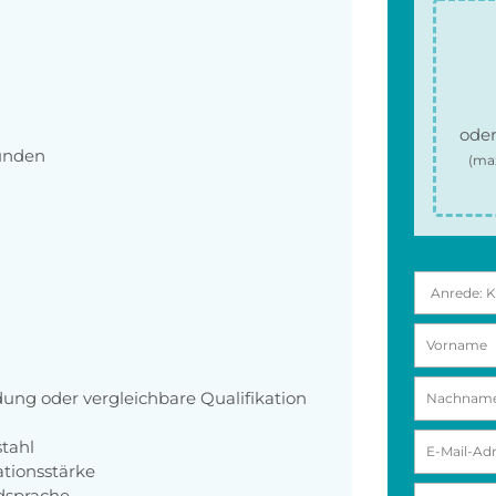
oder
unden
(ma
ng oder vergleichbare Qualifikation
tahl
tionsstärke
dsprache