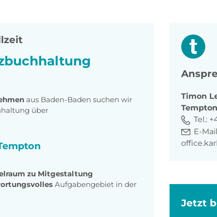
lzeit
nzbuchhaltung
Anspre
Timon
L
nehmen
aus Baden-Baden suchen wir
Tempto
hhaltung
über
Tel.:
+4
E-Mail
office.k
i Tempton
ielraum zu Mitgestaltung
ortungsvolles
Aufgabengebiet in der
Jetzt 