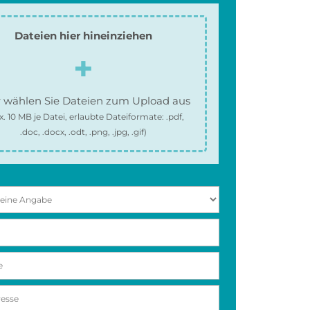
Dateien hier hineinziehen
 wählen Sie Dateien zum Upload aus
x.
10 MB
je Datei, erlaubte Dateiformate:
.pdf,
.doc, .docx, .odt, .png, .jpg, .gif
)