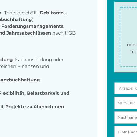
n Tagesgeschäft (
Debitoren-,
enbuchhaltung
)
d Forderungsmanagements
und Jahresabschlüssen
nach HGB
oder
(ma
ldung
, Fachausbildung oder
ereichen Finanzen und
inanzbuchhaltung
lexibilität, Belastbarkeit und
eit Projekte zu übernehmen