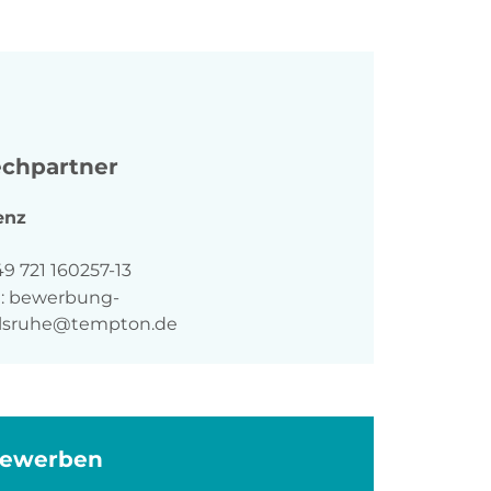
chpartner
enz
n
9 721 160257-13
:
bewerbung-
arlsruhe@tempton.de
bewerben