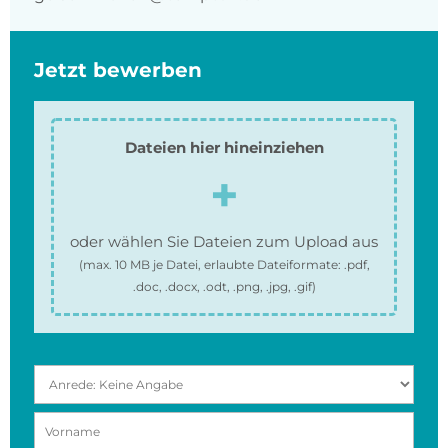
Jetzt bewerben
Dateien hier hineinziehen
oder wählen Sie Dateien zum Upload aus
(max.
10 MB
je Datei, erlaubte Dateiformate:
.pdf,
.doc, .docx, .odt, .png, .jpg, .gif
)