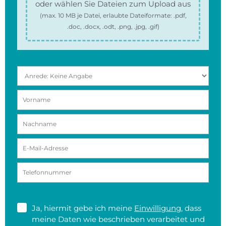
oder wählen Sie Dateien zum Upload aus
(max.
10 MB
je Datei, erlaubte Dateiformate:
.pdf,
.doc, .docx, .odt, .png, .jpg, .gif
)
Ja, hiermit gebe ich meine
Einwilligung
, dass
meine Daten wie beschrieben verarbeitet und