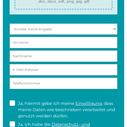
.doc, .docx, .odt, .png, .jpg, .gif
)
Ja, hiermit gebe ich meine
Einwilligung
, dass
meine Daten wie beschrieben verarbeitet und
genutzt werden dürfen.
Ja, ich habe die
Datenschutz- und