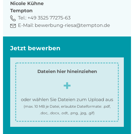
Nicole
Kühne
Tempton
Tel.:
+49 3525 77275-63
E-Mail:
bewerbung-riesa@tempton.de
Jetzt bewerben
Dateien hier hineinziehen
oder wählen Sie Dateien zum Upload aus
(max.
10 MB
je Datei, erlaubte Dateiformate:
.pdf,
.doc, .docx, .odt, .png, .jpg, .gif
)