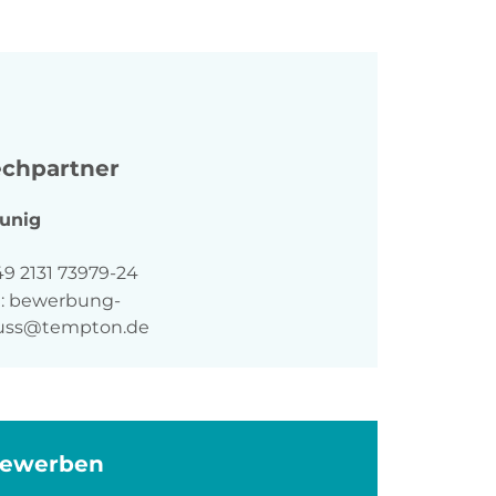
chpartner
unig
n
49 2131 73979-24
:
bewerbung-
euss@tempton.de
bewerben