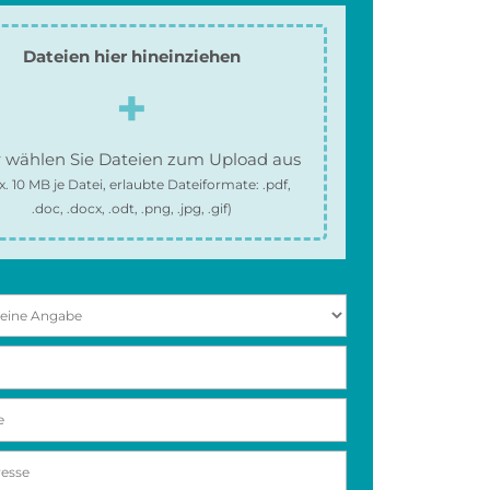
Dateien hier hineinziehen
 wählen Sie Dateien zum Upload aus
x.
10 MB
je Datei, erlaubte Dateiformate:
.pdf,
.doc, .docx, .odt, .png, .jpg, .gif
)