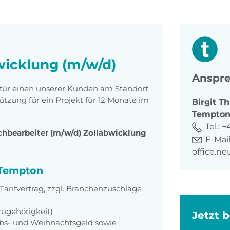
wicklung (m/w/d)
Anspre
n für einen unserer Kunden am Standort
ützung für ein Projekt für 12 Monate im
Birgit
Th
Tempto
Tel.:
+
hbearbeiter (m/w/d) Zollabwicklung
E-Mail
office.n
i Tempton
rifvertrag, zzgl. Branchenzuschläge
zugehörigkeit)
Jetzt 
aubs- und Weihnachtsgeld sowie