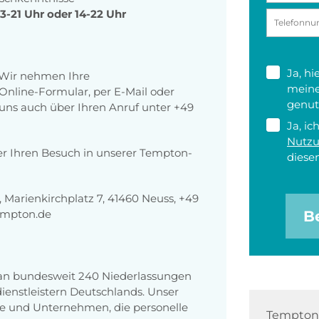
13-21 Uhr oder 14-22 Uhr
Ja, h
 Wir nehmen Ihre
meine
nline-Formular, per E-Mail oder
genut
r uns auch über Ihren Anruf unter +49
Ja, ic
Nutz
er Ihren Besuch in unserer Tempton-
diesen
Marienkirchplatz 7, 41460 Neuss, +49
empton.de
B
 an bundesweit 240 Niederlassungen
enstleistern Deutschlands. Unser
e und Unternehmen, die personelle
Tempton 