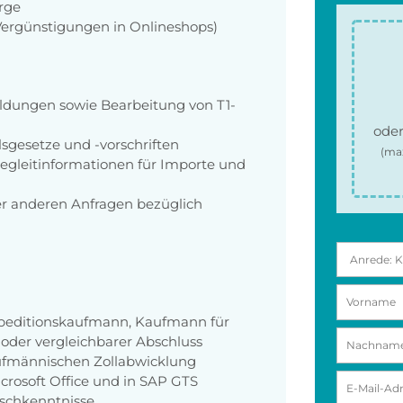
orge
 Vergünstigungen in Onlineshops)
ldungen sowie Bearbeitung von T1-
oder
gesetze und -vorschriften
(ma
egleitinformationen für Importe und
er anderen Anfragen bezüglich
Speditionskaufmann, Kaufmann für
er vergleichbarer Abschluss
aufmännischen Zollabwicklung
rosoft Office und in SAP GTS
ischkenntnisse