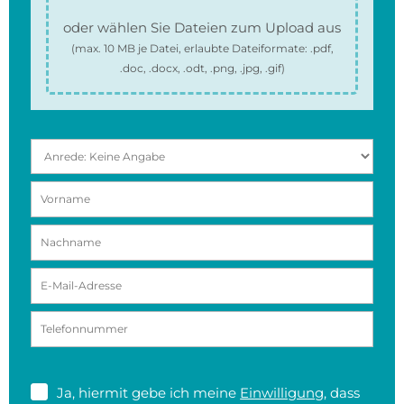
oder wählen Sie Dateien zum Upload aus
(max.
10 MB
je Datei, erlaubte Dateiformate:
.pdf,
.doc, .docx, .odt, .png, .jpg, .gif
)
Ja, hiermit gebe ich meine
Einwilligung
, dass