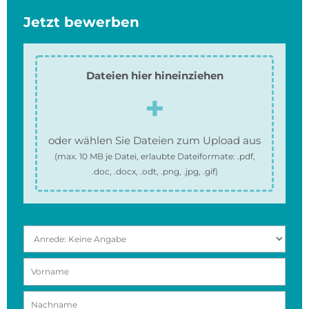
Jetzt bewerben
Dateien hier hineinziehen
oder wählen Sie Dateien zum Upload aus
(max.
10 MB
je Datei, erlaubte Dateiformate:
.pdf,
.doc, .docx, .odt, .png, .jpg, .gif
)