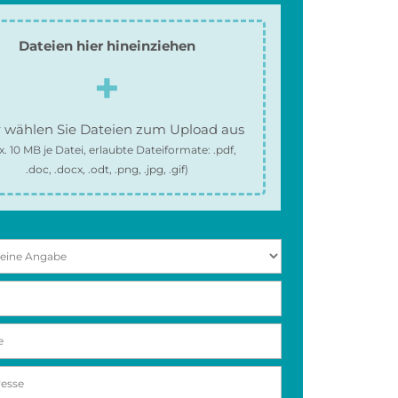
Dateien hier hineinziehen
 wählen Sie Dateien zum Upload aus
x.
10 MB
je Datei, erlaubte Dateiformate:
.pdf,
.doc, .docx, .odt, .png, .jpg, .gif
)