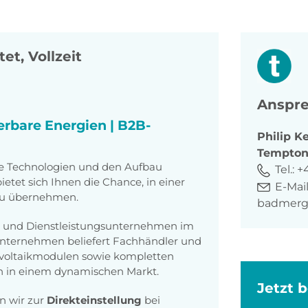
et, Vollzeit
Anspre
erbare Energien | B2B-
Philip
K
Tempto
tige Technologien und den Aufbau
Tel.:
+
tet sich Ihnen die Chance, in einer
E-Mail
zu übernehmen.
badmerg
s- und Dienstleistungsunternehmen im
Unternehmen beliefert Fachhändler und
voltaikmodulen sowie kompletten
h in einem dynamischen Markt.
Jetzt 
n wir zur
Direkteinstellung
bei