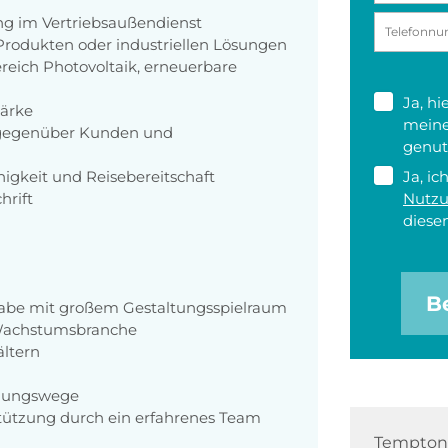
ng im Vertriebsaußendienst
Produkten oder industriellen Lösungen
reich Photovoltaik, erneuerbare
Ja, h
tärke
meine
n gegenüber Kunden und
genut
Ja, ic
igkeit und Reisebereitschaft
Nutz
hrift
diesen
B
gabe mit großem Gestaltungsspielraum
r Wachstumsbranche
ältern
idungswege
stützung durch ein erfahrenes Team
Tempton 