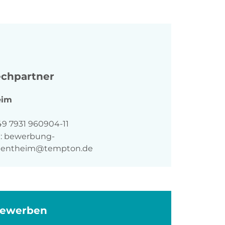
chpartner
eim
n
49 7931 960904-11
:
bewerbung-
entheim@tempton.de
bewerben