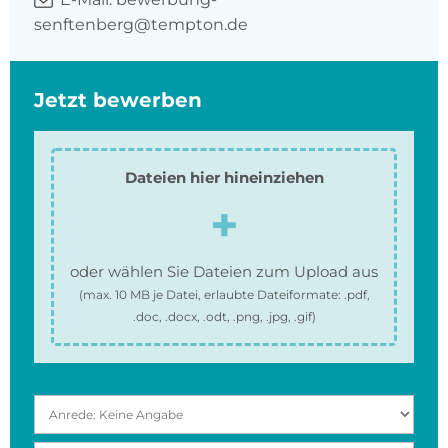
senftenberg@tempton.de
Jetzt bewerben
Dateien hier hineinziehen
oder wählen Sie Dateien zum Upload aus
(max.
10 MB
je Datei, erlaubte Dateiformate:
.pdf,
.doc, .docx, .odt, .png, .jpg, .gif
)