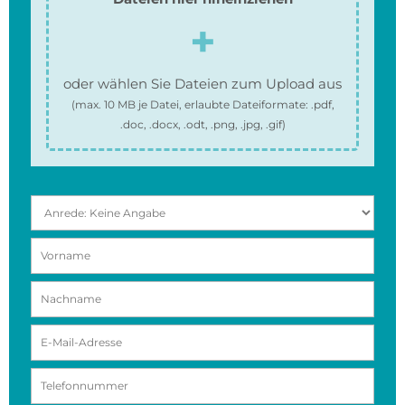
oder wählen Sie Dateien zum Upload aus
(max.
10 MB
je Datei, erlaubte Dateiformate:
.pdf,
.doc, .docx, .odt, .png, .jpg, .gif
)