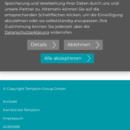
Speicherung und Verarbeitung Ihrer Daten durch uns und
unsere Partner zu. Alternativ können Sie auf die
entsprechenden Schaltflächen klicken, um die Einwilligung
abzulehnen oder sie selbstständig anzupassen. Ihre
Zustimmung können Sie jederzeit über die
Datenschutzerklärung
widerrufen.
Details
Ablehnen
Jetzt initiativ bewerben
Alle akzeptieren
© Copyright Tempton Group GmbH
Kontakt
Karriere bei Tempton
Impressum
AGB/ABB