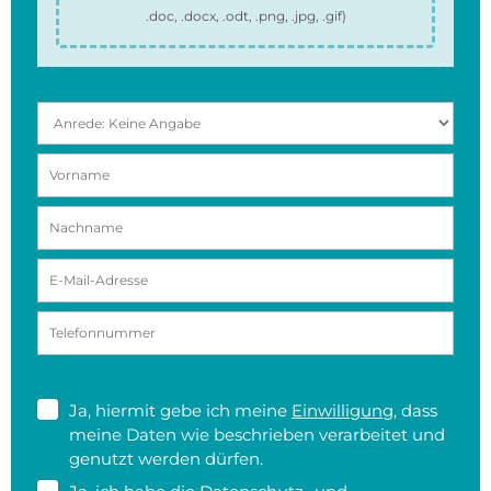
.doc, .docx, .odt, .png, .jpg, .gif
)
Ja, hiermit gebe ich meine
Einwilligung
, dass
meine Daten wie beschrieben verarbeitet und
genutzt werden dürfen.