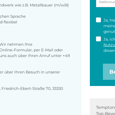
dwerk wie z.B. Metallbauer (m/w/d)
schen Sprache
Ja, h
d flexibel
meine
genut
Ja, ic
 Wir nehmen Ihre
Nutz
nline-Formular, per E-Mail oder
diesen
r uns auch über Ihren Anruf unter +49
B
der über Ihren Besuch in unserer
Friedrich-Ebert-Straße 70, 33330
Tempton 
Top-Bewe