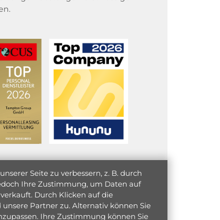
en.
serer Seite zu verbessern, z. B. durch
 jedoch Ihre Zustimmung, um Daten auf
verkauft. Durch Klicken auf die
unsere Partner zu. Alternativ können Sie
 anzupassen. Ihre Zustimmung können Sie
initiativ bewerben