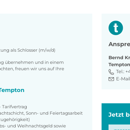
Anspre
zung als Schlosser (m/w/d)
Bernd
K
tung übernehmen und in einem
Tempto
ten, freuen wir uns auf Ihre
Tel.:
+4
E-Mail
i Tempton
Tarifvertrag
achtschicht, Sonn- und Feiertagsarbeit
Jetzt 
zugehörigkeit)
aubs- und Weihnachtsgeld sowie