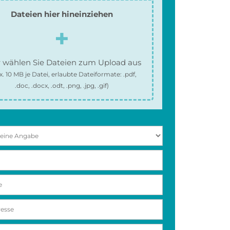
Dateien hier hineinziehen
 wählen Sie Dateien zum Upload aus
x.
10 MB
je Datei, erlaubte Dateiformate:
.pdf,
.doc, .docx, .odt, .png, .jpg, .gif
)