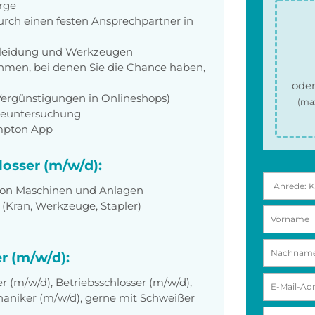
orge
rch einen festen Ansprechpartner in
zkleidung und Werkzeugen
men, bei denen Sie die Chance haben,
oder
 Vergünstigungen in Onlineshops)
(ma
rgeuntersuchung
empton App
losser (m/w/d):
 von Maschinen und Anlagen
(Kran, Werkzeuge, Stapler)
r (m/w/d):
 (m/w/d), Betriebsschlosser (m/w/d),
aniker (m/w/d), gerne mit Schweißer