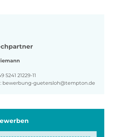
chpartner
riemann
n
9 5241 21229-11
:
bewerbung-guetersloh@tempton.de
bewerben