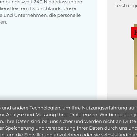
 an bundesweit 240 Niederlassungen
Leistung
enstleistern Deutschlands. Unser
e und Unternehmen, die personelle
en.
und andere Technologien, um Ihre Nutzungserfahrung auf un
 zur Analyse und Messung Ihrer Präferenzen. Wir benötigen
. Ihre Daten sind bei uns sicher und werden nicht an Dritte 
er Speicherung und Verarbeitung Ihrer Daten durch uns und 
ken, um die Einwilligung abzulehnen oder sie selbstständig
Jetzt 