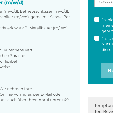
er (m/w/d)
 (m/w/d), Betriebsschlosser (m/w/d),
aniker (m/w/d), gerne mit Schweißer
Ja, h
meine
dwerk wie z.B. Metallbauer (m/w/d)
genut
Ja, ic
Nutz
diesen
eug wünschenswert
schen Sprache
d flexibel
weise
B
 Wir nehmen Ihre
nline-Formular, per E-Mail oder
r uns auch über Ihren Anruf unter +49
Tempton 
Top-Bewe