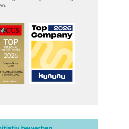
en.
initiativ bewerben