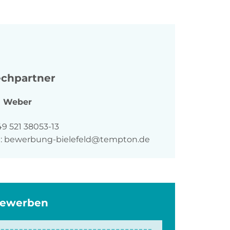
chpartner
a
Weber
n
9 521 38053-13
:
bewerbung-bielefeld@tempton.de
bewerben