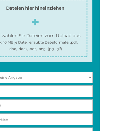
Dateien hier hineinziehen
 wählen Sie Dateien zum Upload aus
x.
10 MB
je Datei, erlaubte Dateiformate:
.pdf,
.doc, .docx, .odt, .png, .jpg, .gif
)