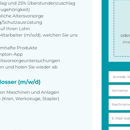
hlag und 25% Überstundenzuschlag
zugehörigkeit)
liche Altersvorsorge
g/Schutzausrüstung
auf Ihren Lohn
itarbeiter (m/w/d), welchen Sie uns
oder
(ma
amhafte Produkte
empton-App
eitsvorsorgeuntersuchungen
en und holen Sie wieder ab
losser (m/w/d)
 von Maschinen und Anlagen
(Kran, Werkzeuge, Stapler)