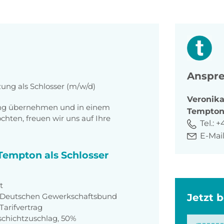
Anspre
zung als Schlosser (m/w/d)
Veronik
tung übernehmen und in einem
Tempto
ten, freuen wir uns auf Ihre
Tel.:
+4
E-Mail
 Tempton als Schlosser
t
em Deutschen Gewerkschaftsbund
Jetzt 
arifvertrag
schichtzuschlag, 50%