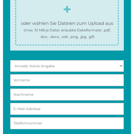
oder wählen Sie Dateien zum Upload aus
(max.
10 MB
je Datei, erlaubte Dateiformate:
.pdf,
.doc, .docx, .odt, .png, .jpg, .gif
)