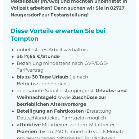
Metallbauer (m/w/d) und möchten unbefristet in
Vollzeit arbeiten? Dann suchen wir Sie in 02727
Neugersdorf zur Festanstellung!
Diese Vorteile erwarten Sie bei
Tempton
unbefristetes Arbeitsverhältnis
ab 17,65 €/Stunde
Bezahlung mindestens nach GVP/DGB-
Tarifvertrag
bis zu 30 Tage Urlaub
(je nach
Betriebszugehörigkeit)
anerkannte Sozialleistungen, inkl.
Urlaubs- und
Weihnachtsgeld
sowie
Zuschüsse zur
betrieblichen Altersvorsorge
Beteiligung an Fahrtkosten
(Erstattung
Deutschlandticket, Fahrtgeld) möglich
attraktive
Mitarbeiter-werben-Mitarbeiter
Prämien
(bis zu 240 € innerhalb von 6 Monaten
pro geworbenen Mitarbeiter) in wählbaren