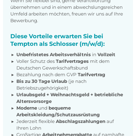
Wenn Sie flexibel sind, gerne Verantwortung
übernehmen und in einem abwechslungsreichen
Umfeld arbeiten möchten, freuen wir uns auf Ihre
Bewerbung.
Diese Vorteile erwarten Sie bei
Tempton als Schlosser (m/w/d):
Unbefristetes Arbeitsverhältnis
in
Vollzeit
Voller Schutz des
Tarifvertrages
mit dem
Deutschen Gewerkschaftsbund
Bezahlung nach dem GVP
Tarifvertrag
Bis zu 30 Tage Urlaub
(je nach
Betriebszugehörigkeit)
Urlaubsgeld + Weihnachtsgeld
+
betriebliche
Altersvorsorge
Moderne
und
bequeme
Arbeitskleidung/Schutzausrüstung
Jederzeit flexible
Abschlagszahlungen
auf
Ihren Lohn
Großartige
Arbeitnehmerrabatte
auf namhafte