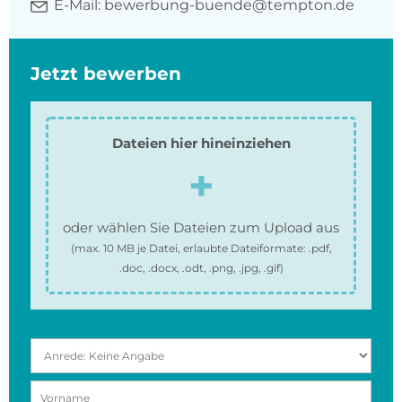
E-Mail:
bewerbung-buende@tempton.de
Jetzt bewerben
Dateien hier hineinziehen
oder wählen Sie Dateien zum Upload aus
(max.
10 MB
je Datei, erlaubte Dateiformate:
.pdf,
.doc, .docx, .odt, .png, .jpg, .gif
)