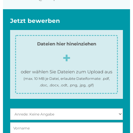
Jetzt bewerben
Dateien hier hineinziehen
oder wählen Sie Dateien zum Upload aus
(max.
10 MB
je Datei, erlaubte Dateiformate:
.pdf,
.doc, .docx, .odt, .png, .jpg, .gif
)