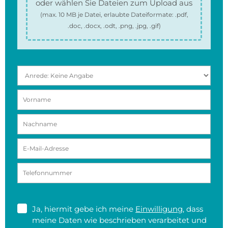
oder wählen Sie Dateien zum Upload aus
(max.
10 MB
je Datei, erlaubte Dateiformate:
.pdf,
.doc, .docx, .odt, .png, .jpg, .gif
)
Ja, hiermit gebe ich meine
Einwilligung
, dass
meine Daten wie beschrieben verarbeitet und