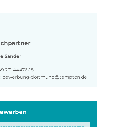
chpartner
ie
Sander
n
49 231 44476-18
:
bewerbung-dortmund@tempton.de
bewerben