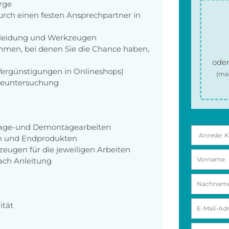
orge
rch einen festen Ansprechpartner in
zkleidung und Werkzeugen
men, bei denen Sie die Chance haben,
oder
 Vergünstigungen in Onlineshops)
(ma
rgeuntersuchung
ntage-und Demontagearbeiten
en und Endprodukten
eugen für die jeweiligen Arbeiten
ach Anleitung
ität