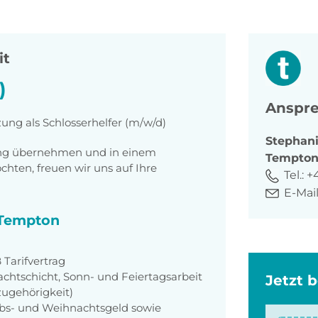
it
)
Anspre
zung als Schlosserhelfer (m/w/d)
Stephan
tung übernehmen und in einem
Tempto
ten, freuen wir uns auf Ihre
Tel.:
+
E-Mail
i Tempton
Tarifvertrag
achtschicht, Sonn- und Feiertagsarbeit
Jetzt 
zugehörigkeit)
aubs- und Weihnachtsgeld sowie