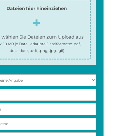
Dateien hier hineinziehen
 wählen Sie Dateien zum Upload aus
x.
10 MB
je Datei, erlaubte Dateiformate:
.pdf,
.doc, .docx, .odt, .png, .jpg, .gif
)