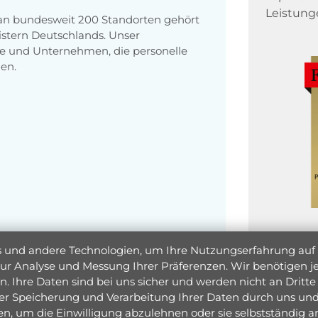
Leistung
 an bundesweit 200 Standorten gehört
stern Deutschlands. Unser
e und Unternehmen, die personelle
en.
und andere Technologien, um Ihre Nutzungserfahrung auf un
 zur Analyse und Messung Ihrer Präferenzen. Wir benötigen
. Ihre Daten sind bei uns sicher und werden nicht an Dritte 
er Speicherung und Verarbeitung Ihrer Daten durch uns und 
ken, um die Einwilligung abzulehnen oder sie selbstständig
Jetzt 