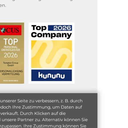
en.
serer Seite zu verbessern, z. B. durch
 jedoch Ihre Zustimmung, um Daten auf
verkauft. Durch Klicken auf die
unsere Partner zu. Alternativ können Sie
 anzupassen. Ihre Zustimmung können Sie
initiativ bewerben