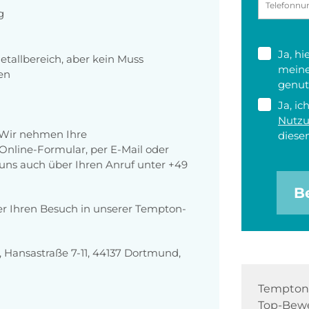
g
Ja, h
allbereich, aber kein Muss
meine
en
genut
Ja, ic
Nutz
 Wir nehmen Ihre
diesen
nline-Formular, per E-Mail oder
r uns auch über Ihren Anruf unter +49
B
er Ihren Besuch in unserer Tempton-
Hansastraße 7-11, 44137 Dortmund,
Tempton 
Top-Bewe