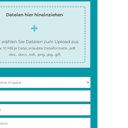
Dateien hier hineinziehen
 wählen Sie Dateien zum Upload aus
x.
10 MB
je Datei, erlaubte Dateiformate:
.pdf,
.doc, .docx, .odt, .png, .jpg, .gif
)