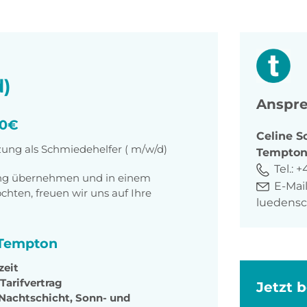
)
Anspre
50€
Celine
S
zung als Schmiedehelfer ( m/w/d)
Tempto
Tel.:
+
tung übernehmen und in einem
E-Mail
ten, freuen wir uns auf Ihre
luedens
i Tempton
zeit
Tarifvertrag
Jetzt 
 Nachtschicht, Sonn- und