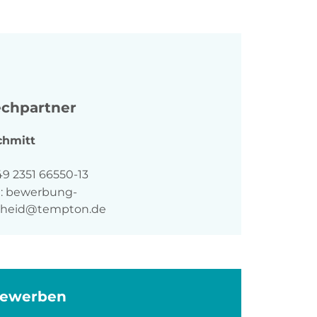
chpartner
chmitt
n
49 2351 66550-13
:
bewerbung-
cheid@tempton.de
bewerben